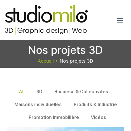
Studiomilo
Votre spécialiste en 3D, Images de synthèse, Graphic design et
Nos projets 3D
Web
Accueil
Nos projets 3D
All
3D
Business & Collectivités
Maisons individuelles
Produits & Industrie
Promotion immobilière
Vidéos