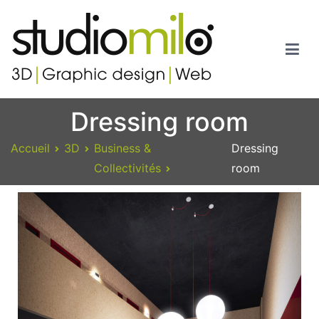
Studiomilo
Votre spécialiste en 3D, Images de synthèse, Graphic design et
Dressing room
Web
Accueil
3D
Business &
Dressing
Collectivités
room