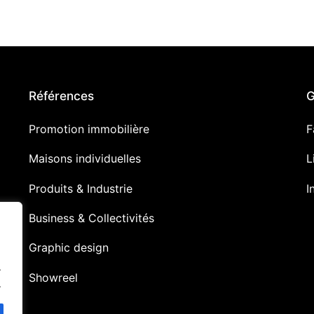
Références
G
Promotion immobilière
F
Maisons individuelles
L
Produits & Industrie
I
Business & Collectivités
Graphic design
.
Showreel
.