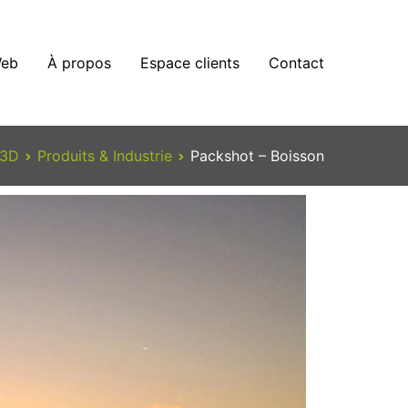
eb
À propos
Espace clients
Contact
3D
Produits & Industrie
Packshot – Boisson