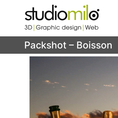
Studi
Votre s
Packshot – Boisson