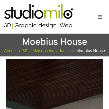
Studiomilo
Votre spécialiste en 3D, Images de synthèse, Graphic design et
Moebius House
Web
Accueil
3D
Maisons individuelles
Moebius House