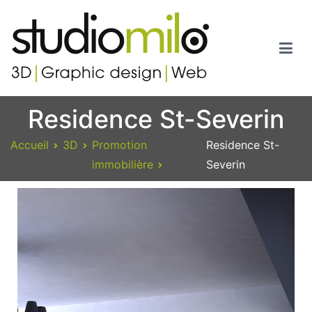
Studiomilo
Votre spécialiste en 3D, Images de synthèse, Graphic design et
Residence St-Severin
Web
Accueil
3D
Promotion
Residence St-
immobilière
Severin