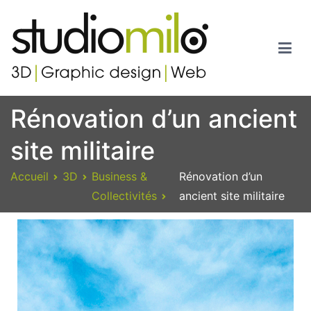
Studiomilo
Votre spécialiste en 3D, Images de synthèse, Graphic design et
Rénovation d’un ancient
Web
site militaire
Accueil
3D
Business &
Rénovation d’un
Collectivités
ancient site militaire