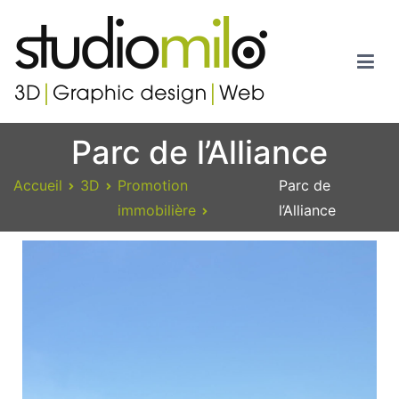
Studiomilo
Votre spécialiste en 3D, Images de synthèse, Graphic design et
Parc de l’Alliance
Web
Accueil
3D
Promotion
Parc de
immobilière
l’Alliance