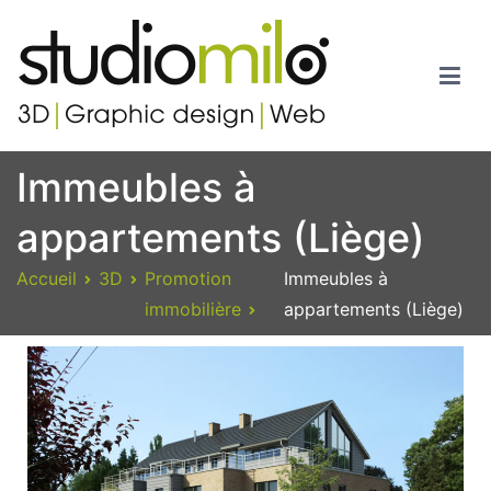
Studiomilo
Votre spécialiste en 3D, Images de synthèse, Graphic design et
Immeubles à
Web
appartements (Liège)
Accueil
3D
Promotion
Immeubles à
immobilière
appartements (Liège)