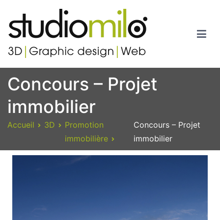
Studiomilo
Votre spécialiste en 3D, Images de synthèse, Graphic design et
Concours – Projet
Web
immobilier
Accueil
3D
Promotion
Concours – Projet
immobilière
immobilier