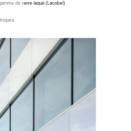
 gamme de v
erre laqué (Lacobel)
.
riques.