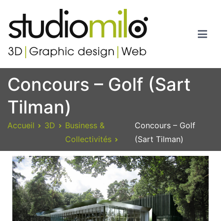
Studiomilo
Votre spécialiste en 3D, Images de synthèse, Graphic design et
Concours – Golf (Sart
Web
Tilman)
Accueil
3D
Business &
Concours – Golf
Collectivités
(Sart Tilman)