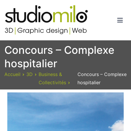
Studiomilo
Votre spécialiste en 3D, Images de synthèse, Graphic design et
Concours – Complexe
Web
hospitalier
Accueil
3D
Business &
Concours – Complexe
Collectivités
hospitalier