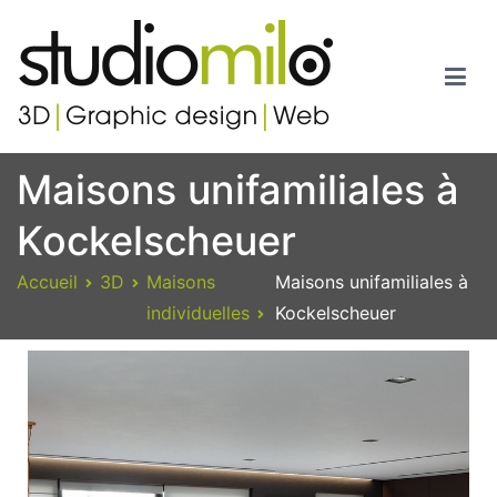
Studiomilo
Votre spécialiste en 3D, Images de synthèse, Graphic design et
Maisons unifamiliales à
Web
Kockelscheuer
Accueil
3D
Maisons
Maisons unifamiliales à
individuelles
Kockelscheuer