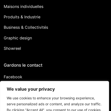
Maisons individuelles
Produits & Industrie
Business & Collectivités
Graphic design
Showreel
Gardons le contact
Facebook
Linkedin
We value your privacy
Instagram
We use cookies to enhance your browsing experience,
serve personalized ads or content, and analyze our traffic.
By clicking "Accept All", you consent to our use of cookies.