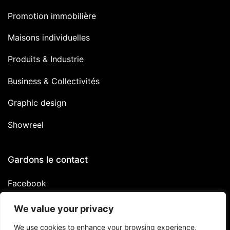
Promotion immobilière
Maisons individuelles
Produits & Industrie
Business & Collectivités
Graphic design
Showreel
Gardons le contact
Facebook
Linkedin
We value your privacy
Instagram
We use cookies to enhance your browsing experience,