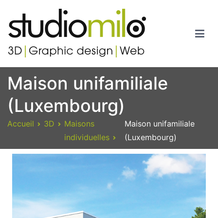
Studiomilo
Votre spécialiste en 3D, Images de synthèse, Graphic design et
Maison unifamiliale
Web
(Luxembourg)
Accueil
3D
Maisons
Maison unifamiliale
individuelles
(Luxembourg)