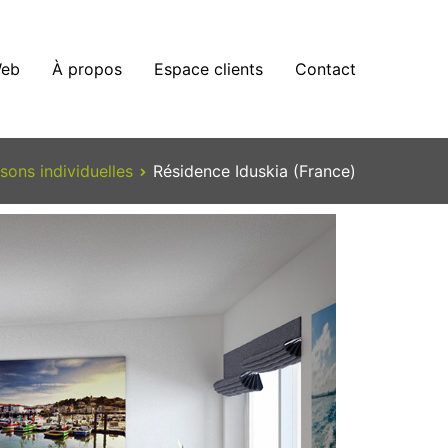
eb
À propos
Espace clients
Contact
sons individuelles
Résidence Iduskia (France)