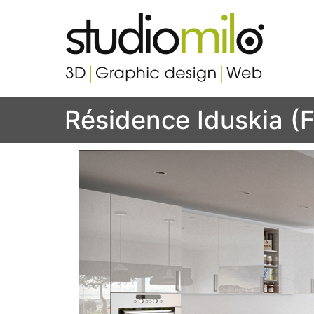
Studi
Votre s
Résidence Iduskia (