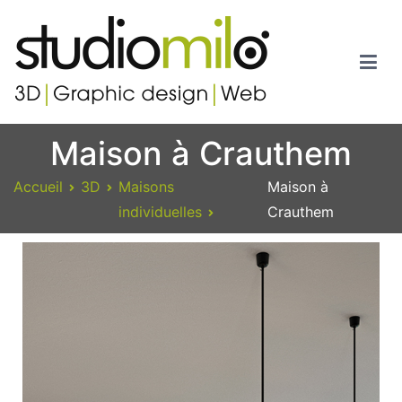
Studiomilo
Votre spécialiste en 3D, Images de synthèse, Graphic design et
Maison à Crauthem
Web
Accueil
3D
Maisons
Maison à
individuelles
Crauthem