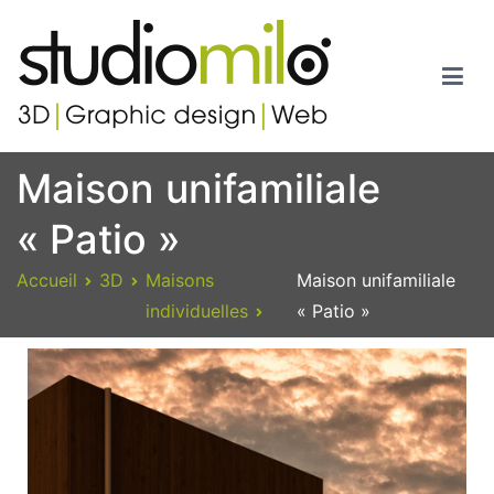
Studiomilo
Votre spécialiste en 3D, Images de synthèse, Graphic design et
Maison unifamiliale
Web
« Patio »
Accueil
3D
Maisons
Maison unifamiliale
individuelles
« Patio »