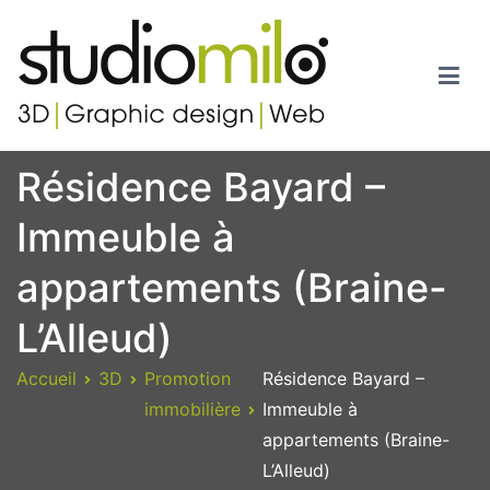
Studiomilo
Votre spécialiste en 3D, Images de synthèse, Graphic design et
Résidence Bayard –
Web
Immeuble à
appartements (Braine-
L’Alleud)
Accueil
3D
Promotion
Résidence Bayard –
immobilière
Immeuble à
appartements (Braine-
L’Alleud)