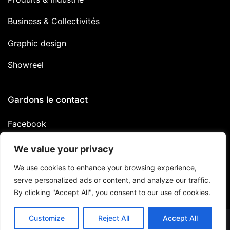
Business & Collectivités
Graphic design
Showreel
Gardons le contact
Facebook
Linkedin
We value your privacy
Instagram
We use cookies to enhance your browsing experience,
serve personalized ads or content, and analyze our traffic.
By clicking "Accept All", you consent to our use of cookies.
Customize
Reject All
Accept All
Copyright © 2026
Studiomilo