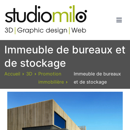
Studiomilo
Votre spécialiste en 3D, Images de synthèse, Graphic design et
Immeuble de bureaux et
Web
de stockage
Accueil
3D
Promotion
Immeuble de bureaux
immobilière
et de stockage