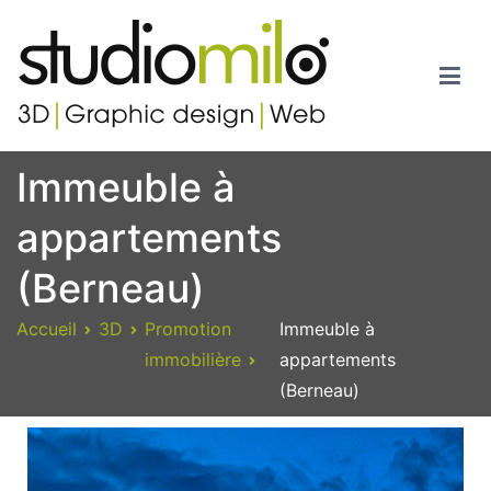
Studiomilo
Votre spécialiste en 3D, Images de synthèse, Graphic design et
Immeuble à
Web
appartements
(Berneau)
Accueil
3D
Promotion
Immeuble à
immobilière
appartements
(Berneau)