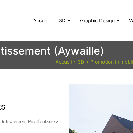
Accueil
3D
Graphic Design
W
omilo
pécialiste en 3D, Images de synthèse, Graphic design et Web
tissement (Aywaille)
Accueil
3D
Promotion immobil
ts
e lotissement Piretfontaine à