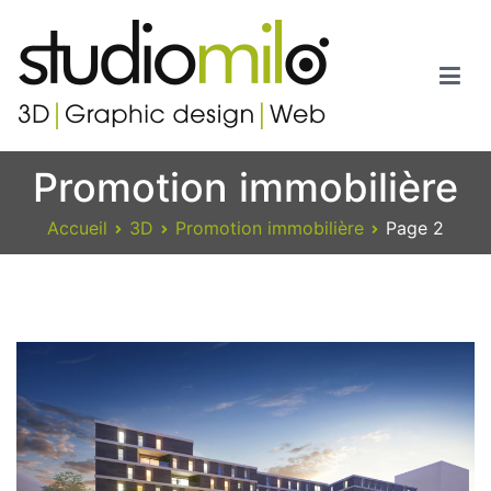
Aller
au
contenu
Studiomilo
Votre spécialiste en 3D, Images de synthèse, Graphic design et
Promotion immobilière
Web
Accueil
3D
Promotion immobilière
Page 2