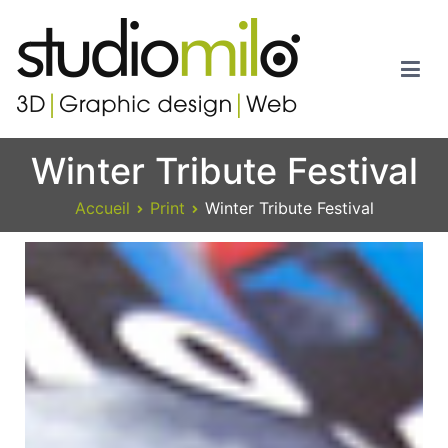
Studiomilo
Votre spécialiste en 3D, Images de synthèse, Graphic design et
Winter Tribute Festival
Web
Accueil
Print
Winter Tribute Festival