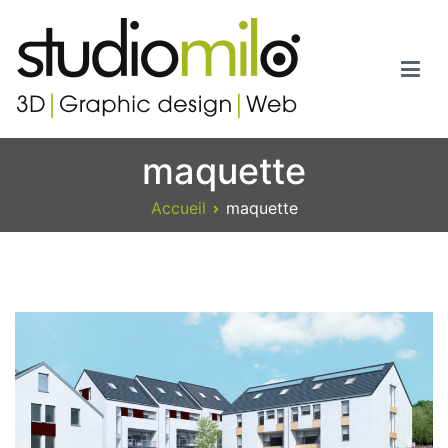
Aller
au
contenu
Studiomilo
Votre spécialiste en 3D, Images de synthèse, Graphic design et
maquette
Web
Accueil
maquette