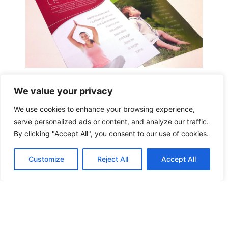
Be Yogi et Petit Yogi
We value your privacy
We use cookies to enhance your browsing experience,
Cours de yoga pour adultes et enfants.
serve personalized ads or content, and analyze our traffic.
By clicking "Accept All", you consent to our use of cookies.
Création des logos
Customize
Reject All
Accept All
Cartes de visite
Flyers