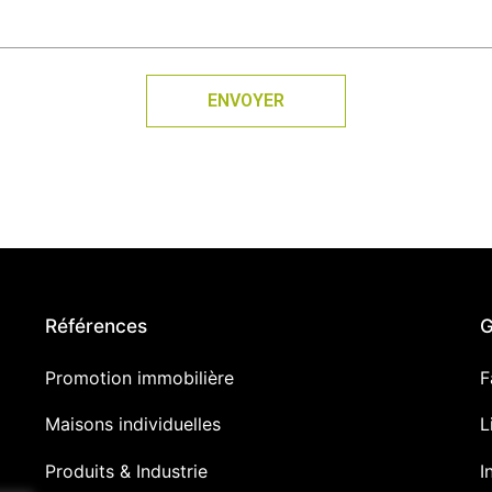
ENVOYER
Références
G
Promotion immobilière
F
Maisons individuelles
L
Produits & Industrie
I