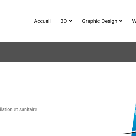
Accueil
3D
Graphic Design
W
omilo
pécialiste en 3D, Images de synthèse, Graphic design et Web
ation et sanitaire.